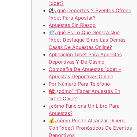
1xbet?
⚽¿qué Deportes Y Eventos Ofrece
1xbet Para Apostar?
Apuestas Sin Riesgo
💎¿qué Es Lo Que Genera Que
1xbet Destaque Entre Las Demás
Casas De Apuestas Online?
Aplicación 1xbet Para Apuestas
Deportivas Y De Casino
Compañía De Apuestas 1xbet –
Apuestas Deportivas Online
Por Número Para Teléfono
🎯 ¿cómo” “Fazer Apuestas En
1xbet Chile?
¿cómo Funciona Un Libro Para
Apuestas?
💰¿cómo Puede Alcanzar Dinero
Con 1xbet? Pronósticos De Eventos
Deportivos