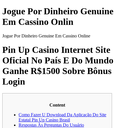
Skip
Jogue Por Dinheiro Genuine
to
content
Em Cassino Onlin
Jogue Por Dinheiro Genuine Em Cassino Online
Pin Up Casino Internet Site
Oficial No País E Do Mundo
Ganhe R$1500 Sobre Bônus
Login
Content
Como Fazer U Download Da Aplicação Do Site
Estatal Pin Up Casino Brasil
Respostas Às Perguntas Do Usuário