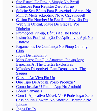
Site Estatal De Pin-up Simply No Brasil
Instruções Para Registro Zero Pin-up
Solicite Seu Bônus Para Boas-vindas Acerte No
Mini & Megajackpotsno Novo Caça-níquel!
Casino Pin Number Up Brasil — Revisão Do
Web Site Oficial, Jogue De Graça E Por
Dinheiro
Promoções Pin-up, Bônus At The Fichas
Instruções Pra Instalação De Aplicativos Apk No
Android
Pagamentos De Confiança No Pinup Gaming
Club
Jogos De Tabuleiro
Mais Carry Out Que Aparenta: Pin-up Jogo
Especiais At The Ofertas Exclusivas
Métodos Disponíveis Para Depósitos At The
Saques
Cassino Ao Vivo Pin Up
Que Tipo De Aposta Posso Produzir?
Como Instalar U Pin-up App No Android
Bônus Semanais
Com U Aplicativo Móvel, Você Pode Jogar Zero
Cassino Pin Upward No Android Electronic No
Iphone
Jogos De Tv