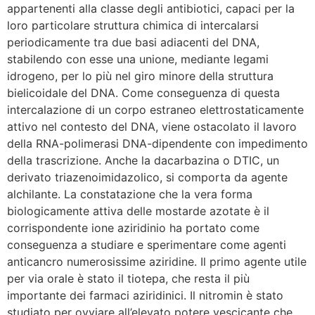
appartenenti alla classe degli antibiotici, capaci per la
loro particolare struttura chimica di intercalarsi
periodicamente tra due basi adiacenti del DNA,
stabilendo con esse una unione, mediante legami
idrogeno, per lo più nel giro minore della struttura
bielicoidale del DNA. Come conseguenza di questa
intercalazione di un corpo estraneo elettrostaticamente
attivo nel contesto del DNA, viene ostacolato il lavoro
della RNA-polimerasi DNA-dipendente con impedimento
della trascrizione. Anche la dacarbazina o DTIC, un
derivato triazenoimidazolico, si comporta da agente
alchilante. La constatazione che la vera forma
biologicamente attiva delle mostarde azotate è il
corrispondente ione aziridinio ha portato come
conseguenza a studiare e sperimentare come agenti
anticancro numerosissime aziridine. Il primo agente utile
per via orale è stato il tiotepa, che resta il più
importante dei farmaci aziridinici. Il nitromin è stato
studiato per ovviare all’elevato potere vescicante che,